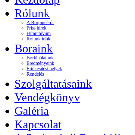
Rólunk
A Borpincéről
Friss hírek
Hírarchívum
Rólunk írták
Boraink
Borkínálatunk
Eredményeink
Értékesítési helyek
Rendelés
Szolgáltatásaink
Vendégkönyv
Galéria
Kapcsolat