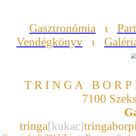
Gasztronómia
ι
Par
Vendégkönyv
ι
Galéri
T R I N G A B O R P 
7100 Szeks
Gá
tringa
[kukac]
tringabor